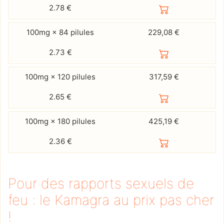
2.78
€
100mg × 84 pilules
229,08 €
2.73
€
100mg × 120 pilules
317,59 €
2.65
€
100mg × 180 pilules
425,19 €
2.36
€
Pour des rapports sexuels de
feu : le Kamagra au prix pas cher
!